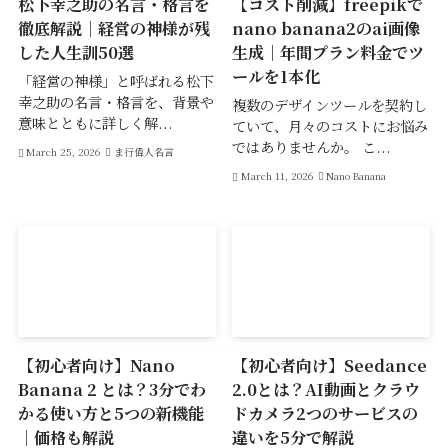
松下幸之助の名言・格言を
【コスト削減】freepikで
徹底解説｜経営の神様が残
nano banana2のai画像
した人生訓50選
生成｜年間プラン料金でツ
ールを1本化
「経営の神様」と呼ばれる松下
幸之助の名言・格言を、背景や
複数のデザインツールを契約し
意味とともに詳しく解...
ていて、月々のコストにお悩み
ではありませんか。 こ...
March 25, 2026
ま行偉人名言
March 11, 2026
Nano Banana
【初心者向け】Nano
【初心者向け】Seedance
Banana 2 とは？3分でわ
2.0とは？AI動画とクラウ
かる使い方と5つの新機能
ドカメラ2つのサービスの
｜価格も解説
違いを5分で解説