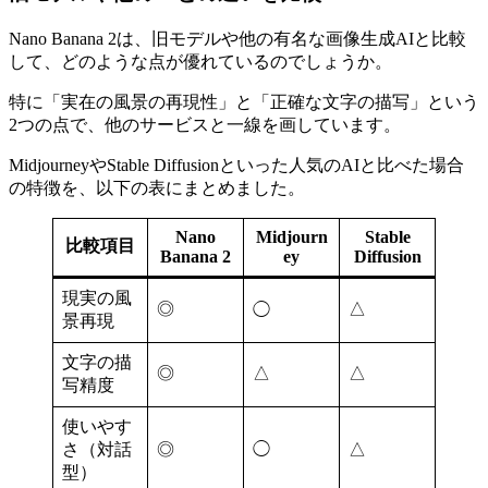
Nano Banana 2は、旧モデルや他の有名な画像生成AIと比較
して、どのような点が優れているのでしょうか。
特に「実在の風景の再現性」と「正確な文字の描写」という
2つの点で、他のサービスと一線を画しています。
MidjourneyやStable Diffusionといった人気のAIと比べた場合
の特徴を、以下の表にまとめました。
Nano
Midjourn
Stable
比較項目
Banana 2
ey
Diffusion
現実の風
◎
△
◯
景再現
文字の描
◎
△
△
写精度
使いやす
さ（対話
◎
◯
△
型）