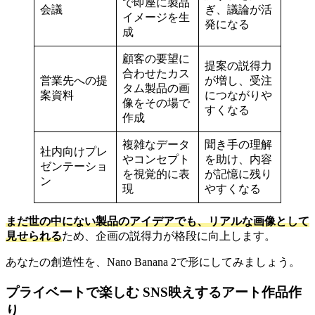
で即座に製品
会議
ぎ、議論が活
イメージを生
発になる
成
顧客の要望に
提案の説得力
合わせたカス
営業先への提
が増し、受注
タム製品の画
案資料
につながりや
像をその場で
すくなる
作成
複雑なデータ
聞き手の理解
社内向けプレ
やコンセプト
を助け、内容
ゼンテーショ
を視覚的に表
が記憶に残り
ン
現
やすくなる
まだ世の中にない製品のアイデアでも、リアルな画像として
見せられる
ため、企画の説得力が格段に向上します。
あなたの創造性を、Nano Banana 2で形にしてみましょう。
プライベートで楽しむ SNS映えするアート作品作
り