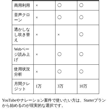
商用利用
×
◯
◯
音声クロ
×
◯
◯
ーン
透かしな
し吹き替
×
×
◯
え
Webペー
ジ読み上
×
◯
◯
げ
使用状況
×
◯
◯
分析
月間クレ
1万
3万
10万
ジット
YouTubeやナレーション案件で使いたい方は、Starterプラン
から始めるのが現実的な選択です。