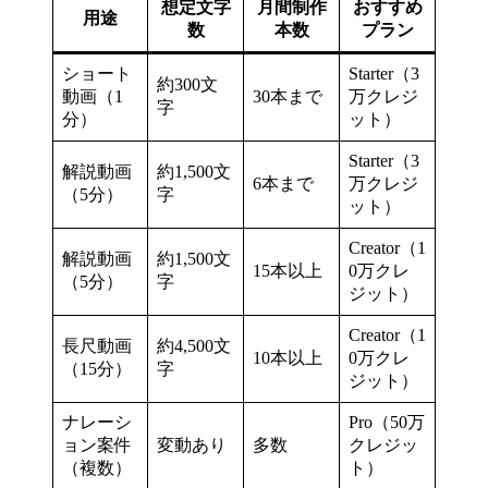
想定文字
月間制作
おすすめ
用途
数
本数
プラン
ショート
Starter（3
約300文
動画（1
30本まで
万クレジ
字
分）
ット）
Starter（3
解説動画
約1,500文
6本まで
万クレジ
（5分）
字
ット）
Creator（1
解説動画
約1,500文
15本以上
0万クレ
（5分）
字
ジット）
Creator（1
長尺動画
約4,500文
10本以上
0万クレ
（15分）
字
ジット）
ナレーシ
Pro（50万
ョン案件
変動あり
多数
クレジッ
（複数）
ト）