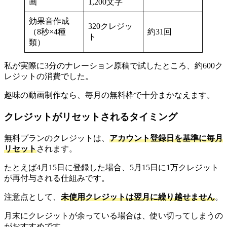
画
1,200文字
効果音作成
320クレジッ
（8秒×4種
約31回
ト
類）
私が実際に3分のナレーション原稿で試したところ、約600ク
レジットの消費でした。
趣味の動画制作なら、毎月の無料枠で十分まかなえます。
クレジットがリセットされるタイミング
無料プランのクレジットは、
アカウント登録日を基準に毎月
リセット
されます。
たとえば4月15日に登録した場合、5月15日に1万クレジット
が再付与される仕組みです。
注意点として、
未使用クレジットは翌月に繰り越せません
。
月末にクレジットが余っている場合は、使い切ってしまうの
がおすすめです。