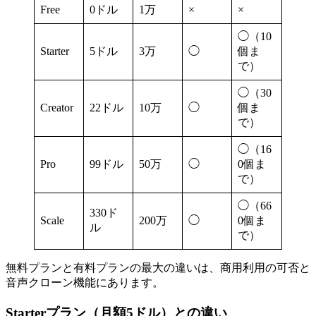
Free
0ドル
1万
×
×
◯（10
Starter
5ドル
3万
◯
個ま
で）
◯（30
Creator
22ドル
10万
◯
個ま
で）
◯（16
Pro
99ドル
50万
◯
0個ま
で）
◯（66
330ド
Scale
200万
◯
0個ま
ル
で）
無料プランと有料プランの最大の違いは、商用利用の可否と
音声クローン機能にあります。
Starterプラン（月額5ドル）との違い