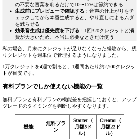
の不要な言葉を削るだけで10〜15%は節約できる
生成前にプレビューで確認する
：音声の仕上がりをチ
ェックしてから本番生成すると、やり直しによるムダ
を減らせる
効果音生成は優先度を下げる
：1回320クレジットと消
費が大きいため、本当に必要なときだけ使う
私の場合、月末にクレジットが足りなくなった経験から、残
りクレジットを週単位で管理するようになりました。
1万クレジットを4週で割ると、1週間あたり約2,500クレジッ
トが目安です。
有料プランでしか使えない機能の一覧
無料プランと有料プランの機能差を把握しておくと、アップ
グレードのタイミングを判断しやすくなります。
Starter（
Creator（
無料プラ
機能
月額5ド
月額22ド
ン
ル）
ル）