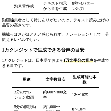
テキスト指示
8秒×4パター
効果音作成
から音を生成
ン出力
動画編集者として特にありがたいのは、テキスト読み上げの
品質の高さです。
機械っぽさがほとんど感じられず、ナレーションとして十分
使えるレベルでした。
1万クレジットで生成できる音声の目安
1万クレジットは、日本語でおよそ
1万文字分の音声
を生成で
きる量です。
生成可能な本
用途
文字数目安
数
3分のナレー
約600〜800文
12〜16本
ション動画
字
5分の解説動
約1,000〜
8〜10本