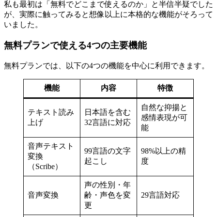
私も最初は「無料でどこまで使えるのか」と半信半疑でした
が、実際に触ってみると想像以上に本格的な機能がそろって
いました。
無料プランで使える4つの主要機能
無料プランでは、以下の4つの機能を中心に利用できます。
機能
内容
特徴
自然な抑揚と
テキスト読み
日本語を含む
感情表現が可
上げ
32言語に対応
能
音声テキスト
99言語の文字
98%以上の精
変換
起こし
度
（Scribe）
声の性別・年
音声変換
齢・声色を変
29言語対応
更