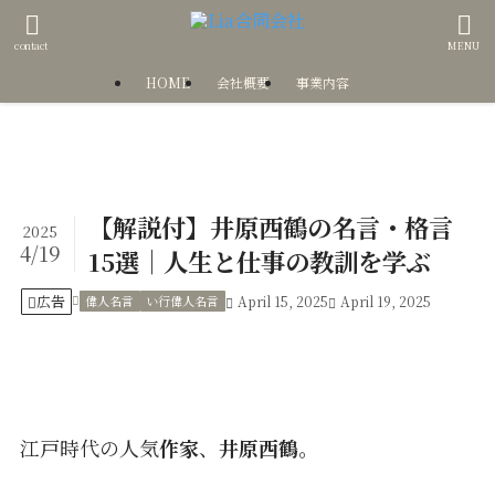
contact
MENU
HOME
会社概要
事業内容
【解説付】井原西鶴の名言・格言
2025
4/19
15選｜人生と仕事の教訓を学ぶ
広告
偉人名言
い行偉人名言
April 15, 2025
April 19, 2025
江戸時代の人気
作家
、
井原西鶴
。