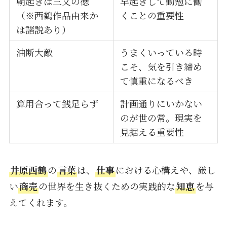
朝起きは三文の徳
早起きして勤勉に働
（※西鶴作品由来か
くことの重要性
は諸説あり）
油断大敵
うまくいっている時
こそ、気を引き締め
て慎重になるべき
算用合って銭足らず
計画通りにいかない
のが世の常。現実を
見据える重要性
井原西鶴
の
言葉
は、
仕事
における心構えや、厳し
い
商売
の世界を生き抜くための実践的な
知恵
を与
えてくれます。