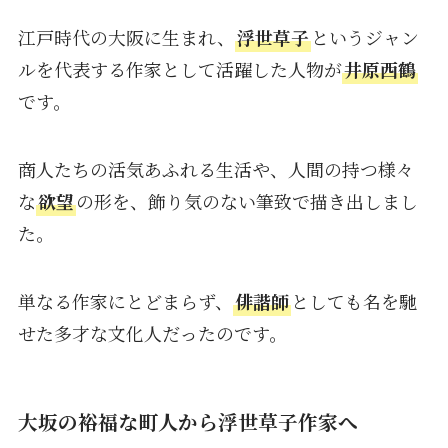
江戸時代の大阪に生まれ、
浮世草子
というジャン
ルを代表する作家として活躍した人物が
井原西鶴
です。
商人たちの活気あふれる生活や、人間の持つ様々
な
欲望
の形を、飾り気のない筆致で描き出しまし
た。
単なる作家にとどまらず、
俳諧師
としても名を馳
せた多才な文化人だったのです。
大坂の裕福な町人から浮世草子作家へ