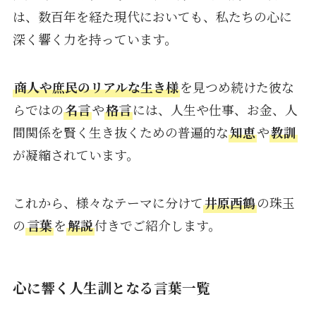
は、数百年を経た現代においても、私たちの心に
深く響く力を持っています。
商人や庶民のリアルな生き様
を見つめ続けた彼な
らではの
名言
や
格言
には、人生や仕事、お金、人
間関係を賢く生き抜くための普遍的な
知恵
や
教訓
が凝縮されています。
これから、様々なテーマに分けて
井原西鶴
の珠玉
の
言葉
を
解説
付きでご紹介します。
心に響く人生訓となる言葉一覧