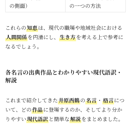
の側面）
の一つの方法
これらの
知恵
は、現代の職場や地域社会における
人間関係
を円滑にし、
生き方
を考える上で参考に
なるでしょう。
各名言の出典作品とわかりやすい現代語訳・
解説
これまで紹介してきた
井原西鶴
の
名言
・
格言
につ
いて、どの
作品
に登場するのか、そしてより分か
りやすい
現代語訳
と簡単な
解説
をまとめました。