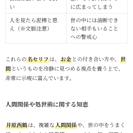
い
に広まってしまう
人を見たら泥棒と思
世の中には油断でき
え（※文脈注意）
ない相手もいること
への警戒心
これらの
名セリフ
は、
お金
との付き合い方や、
世
間
というものを冷静に見つめる視点を養う上で、
非常に示唆に富んでいます。
人間関係や処世術に関する知恵
井原西鶴
は、複雑な
人間関係
や、世の中をうまく