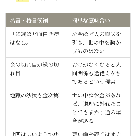
名言・格言候補
簡単な意味合い
世に銭ほど面白き物
お金ほど人の興味を
はなし。
引き、世の中を動か
すものはない
金の切れ目が縁の切
お金がなくなると人
れ目
間関係も途絶えがち
であるという現実
地獄の沙汰も金次第
世の中はお金があれ
ば、道理に外れたこ
とでもまかり通る場
合がある
世間は広いようで狭
悪い噂や評判はすぐ