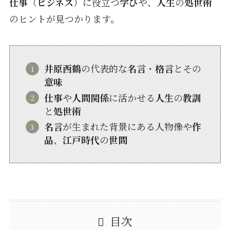
仕事
（
ビジネス
）に役立つ
学び
や、
人生
の
処世術
のヒントが見つかります。
井原西鶴
の代表的な
名言
・
格言
とその
意味
仕事
や
人間関係
に活かせる
人生
の
教訓
と
処世術
名言
が生まれた背景にある人物像や
作
品
、
江戸時代
の
世間
目次