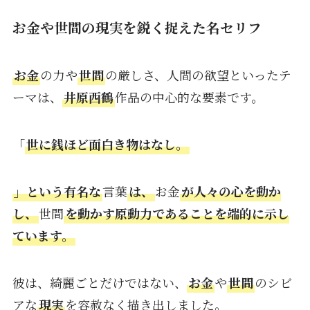
お金や世間の現実を鋭く捉えた名セリフ
お金
の力や
世間
の厳しさ、人間の欲望といったテ
ーマは、
井原西鶴
作品の中心的な要素です。
「
世に銭ほど面白き物はなし。
」という有名な
言葉
は、
お金
が人々の心を動か
し、
世間
を動かす原動力であることを端的に示し
ています。
彼は、綺麗ごとだけではない、
お金
や
世間
のシビ
アな
現実
を容赦なく描き出しました。