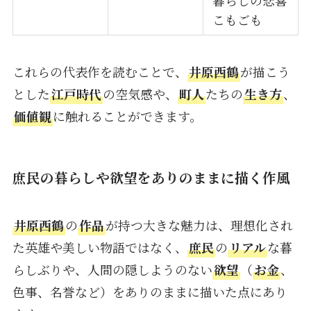
こもごも
これらの代表作を読むことで、
井原西鶴
が描こう
とした
江戸時代
の空気感や、
町人
たちの
生き方
、
価値観
に触れることができます。
庶民の暮らしや欲望をありのままに描く作風
井原西鶴
の
作品
が持つ大きな魅力は、理想化され
た英雄や美しい物語ではなく、
庶民
の
リアル
な暮
らしぶりや、人間の隠しようのない
欲望
（
お金
、
色事、名誉など）をありのままに描いた点にあり