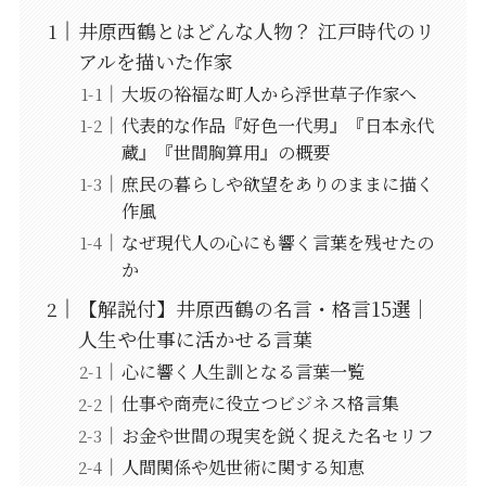
井原西鶴とはどんな人物？ 江戸時代のリ
アルを描いた作家
大坂の裕福な町人から浮世草子作家へ
代表的な作品『好色一代男』『日本永代
蔵』『世間胸算用』の概要
庶民の暮らしや欲望をありのままに描く
作風
なぜ現代人の心にも響く言葉を残せたの
か
【解説付】井原西鶴の名言・格言15選｜
人生や仕事に活かせる言葉
心に響く人生訓となる言葉一覧
仕事や商売に役立つビジネス格言集
お金や世間の現実を鋭く捉えた名セリフ
人間関係や処世術に関する知恵