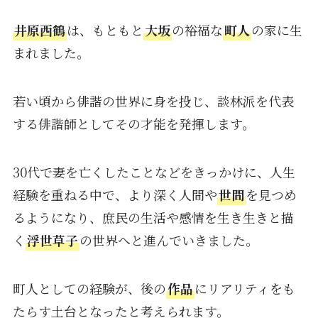
井原西鶴
は、もともと
大坂
の裕福な
町人
の家に生
まれました。
若い頃から俳諧の世界に身を投じ、談林派を代表
する俳諧師としてその才能を発揮します。
30代で妻を亡くしたことなどをきっかけに、人生
経験を重ねる中で、より深く人間や
世間
を見つめ
るようになり、庶民の生活や感情を生き生きと描
く
浮世草子
の世界へと進んでいきました。
町人としての経験が、後の
作品
にリアリティをも
たらす土台となったと考えられます。