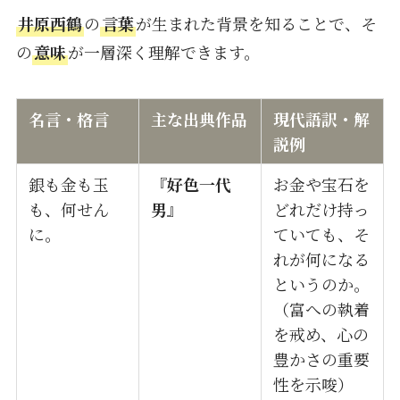
井原西鶴
の
言葉
が生まれた背景を知ることで、そ
の
意味
が一層深く理解できます。
名言・格言
主な出典作品
現代語訳・解
説例
銀も金も玉
『
好色一代
お金や宝石を
も、何せん
男
』
どれだけ持っ
に。
ていても、そ
れが何になる
というのか。
（富への執着
を戒め、心の
豊かさの重要
性を示唆）