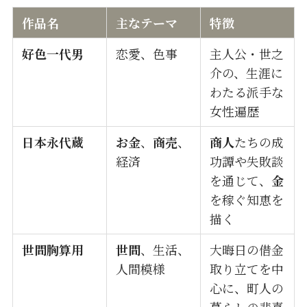
作品名
主なテーマ
特徴
好色一代男
恋愛、色事
主人公・世之
介の、生涯に
わたる派手な
女性遍歴
日本永代蔵
お金
、
商売
、
商人
たちの成
経済
功譚や失敗談
を通じて、
金
を稼ぐ知恵を
描く
世間胸算用
世間
、生活、
大晦日の借金
人間模様
取り立てを中
心に、町人の
暮らしの悲喜