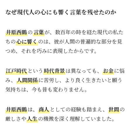
なぜ現代人の心にも響く言葉を残せたのか
井原西鶴
の
言葉
が、数百年の時を経た現代の私た
ちの
心に響く
のは、彼が人間の普遍的な部分を見
つめ、それを巧みに表現したからです。
江戸時代
という
時代背景
は異なっても、
お金
に悩
み、
人間関係
に苦労し、より良く生きたいと願う
気持ちは、今も昔も変わりません。
井原西鶴
は、
商人
としての経験も踏まえ、
世間
の
厳しさや
人生
の機微を深く理解していました。