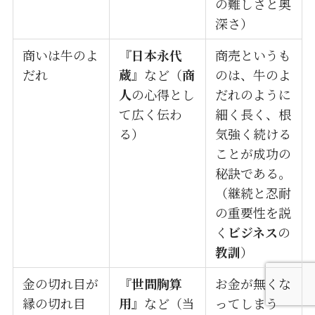
の難しさと奥
深さ）
商いは牛のよ
『
日本永代
商売というも
だれ
蔵
』など（
商
のは、牛のよ
人
の心得とし
だれのように
て広く伝わ
細く長く、根
る）
気強く続ける
ことが成功の
秘訣である。
（継続と忍耐
の重要性を説
く
ビジネス
の
教訓
）
金の切れ目が
『
世間胸算
お金が無くな
縁の切れ目
用
』など（当
ってしまう