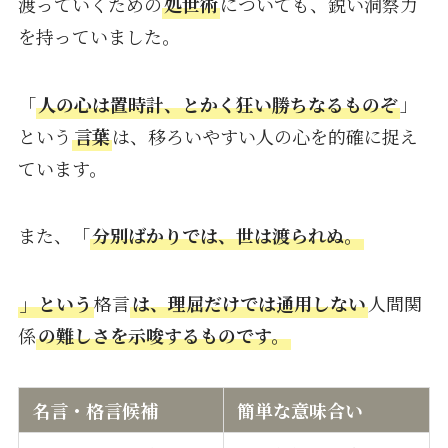
渡っていくための
処世術
についても、鋭い洞察力
を持っていました。
「
人の心は置時計、とかく狂い勝ちなるものぞ
」
という
言葉
は、移ろいやすい人の心を的確に捉え
ています。
また、「
分別ばかりでは、世は渡られぬ。
」という
格言
は、理屈だけでは通用しない
人間関
係
の難しさを示唆するものです。
名言・格言候補
簡単な意味合い