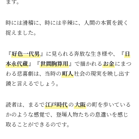
ます。
時には滑稽に、時には辛辣に、人間の本質を鋭く
捉えました。
『
好色一代男
』に見られる奔放な生き様や、『
日
本永代蔵
』『
世間胸算用
』で描かれる
お金
にまつ
わる悲喜劇は、当時の
町人
社会の現実を映し出す
鏡と言えるでしょう。
読者は、まるで
江戸時代
の
大阪
の町を歩いている
かのような感覚で、登場人物たちの息遣いを感じ
取ることができるのです。