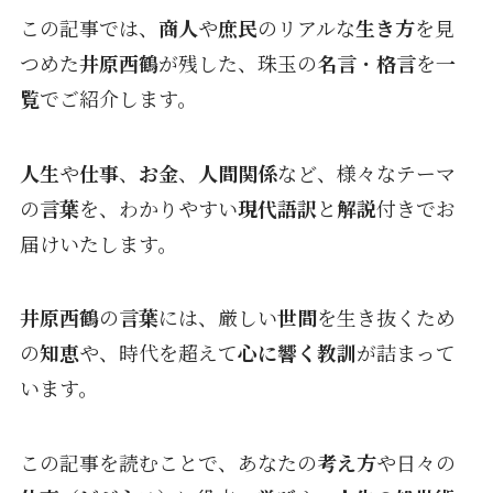
この記事では、
商人
や
庶民
のリアルな
生き方
を見
つめた
井原西鶴
が残した、珠玉の
名言
・
格言
を
一
覧
でご紹介します。
人生
や
仕事
、
お金
、
人間関係
など、様々なテーマ
の
言葉
を、わかりやすい
現代語訳
と
解説
付きでお
届けいたします。
井原西鶴
の
言葉
には、厳しい
世間
を生き抜くため
の
知恵
や、時代を超えて
心に響く
教訓
が詰まって
います。
この記事を読むことで、あなたの
考え方
や日々の