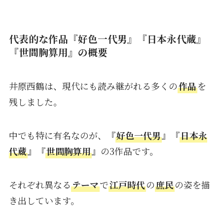
代表的な作品『好色一代男』『日本永代蔵』
『世間胸算用』の概要
井原西鶴は、現代にも読み継がれる多くの
作品
を
残しました。
中でも特に有名なのが、『
好色一代男
』『
日本永
代蔵
』『
世間胸算用
』の3作品です。
それぞれ異なる
テーマ
で
江戸時代
の
庶民
の姿を描
き出しています。