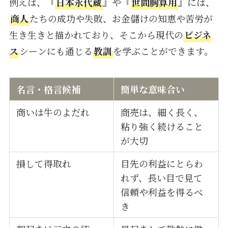
例えば、『
日本永代蔵
』や『
世間胸算用
』には、
商人
たちの成功や失敗、お金儲けの知恵や苦労が
生き生きと描かれており、そこから現代の
ビジネ
ス
シーンにも通じる
教訓
を学ぶことができます。
名言・格言候補
簡単な意味合い
商いは牛のよだれ
商売は、細く長く、
粘り強く続けること
が大切
損して得取れ
目先の利益にとらわ
れず、長い目で見て
信頼や利益を得るべ
き