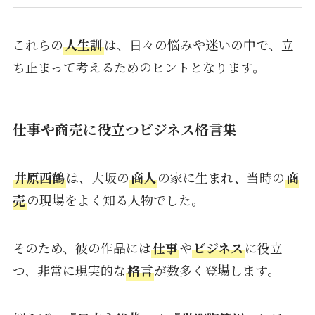
これらの
人生訓
は、日々の悩みや迷いの中で、立
ち止まって考えるためのヒントとなります。
仕事や商売に役立つビジネス格言集
井原西鶴
は、大坂の
商人
の家に生まれ、当時の
商
売
の現場をよく知る人物でした。
そのため、彼の作品には
仕事
や
ビジネス
に役立
つ、非常に現実的な
格言
が数多く登場します。