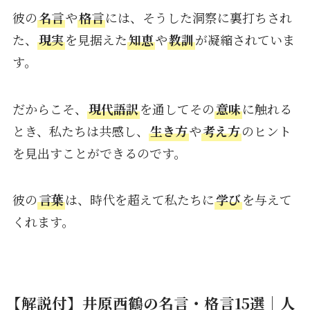
彼の
名言
や
格言
には、そうした洞察に裏打ちされ
た、
現実
を見据えた
知恵
や
教訓
が凝縮されていま
す。
だからこそ、
現代語訳
を通してその
意味
に触れる
とき、私たちは共感し、
生き方
や
考え方
のヒント
を見出すことができるのです。
彼の
言葉
は、時代を超えて私たちに
学び
を与えて
くれます。
【解説付】井原西鶴の名言・格言15選｜人