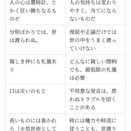
人の心は置時計、と
人の気持ちは変わり
かく狂い勝ちなるも
やすく、当てになら
のぞ
ないものだ
分別ばかりでは、世
理屈や正論だけでは
は渡られぬ。
世の中をうまく渡っ
ていけない
親しき仲にも礼儀あ
どんなに親しい間柄
り
でも、最低限の礼儀
は必要
口は災いのもと
不用意な発言は、思
わぬトラブルを招く
ことがある
長いものには巻かれ
時には権力や時流に
ろ（※処世術として
従うことも、世渡り