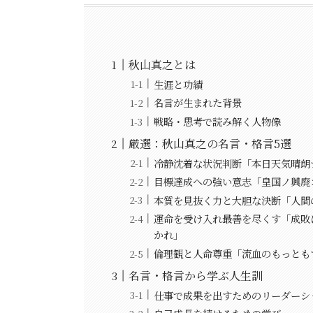
秋山真之とは
生涯と功績
名言が生まれた背景
戦略・思考で読み解く人物像
厳選：秋山真之の名言・格言5選
冷静沈着な状況判断「本日天気晴朗
目標達成への強い意志「皇国ノ興廃
本質を見抜く力と大胆な決断「人間
運命を受け入れ最善を尽くす「成敗
かれ」
倫理観と人命尊重「流血のもっとも
名言・格言から学ぶ人生訓
仕事で成果を出すためのリーダーシ