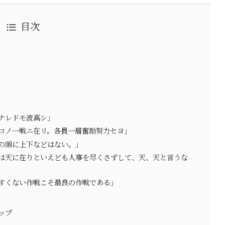
目次
ナレドモ波高シ」
コノ一戦ニ在リ。各員一層奮励努力セヨ」
の頭に上下などはない。」
は天に在りといえども人事を尽くさずして、天、天と言うな
すくない作戦こそ最良の作戦である」
ップ