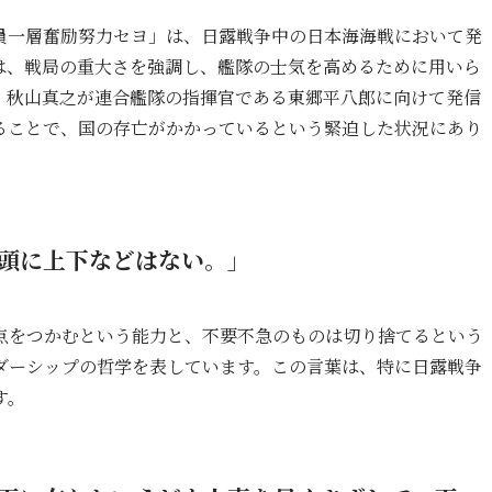
員一層奮励努力セヨ」は、日露戦争中の日本海海戦において発
は、戦局の重大さを強調し、艦隊の士気を高めるために用いら
いて、秋山真之が連合艦隊の指揮官である東郷平八郎に向けて発信
ることで、国の存亡がかかっているという緊迫した状況にあり
頭に上下などはない。」
点をつかむという能力と、不要不急のものは切り捨てるという
ダーシップの哲学を表しています。この言葉は、特に日露戦争
す。