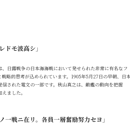
レドモ波高シ」
は、日露戦争の日本海海戦において発せられた非常に有名なフ
戦略的思考が込められています。1905年5月27日の早朝、日
発信された電文の一部です。秋山真之は、敵艦の動向を把握
加えました。
ノ一戦ニ在リ。各員一層奮励努力セヨ」