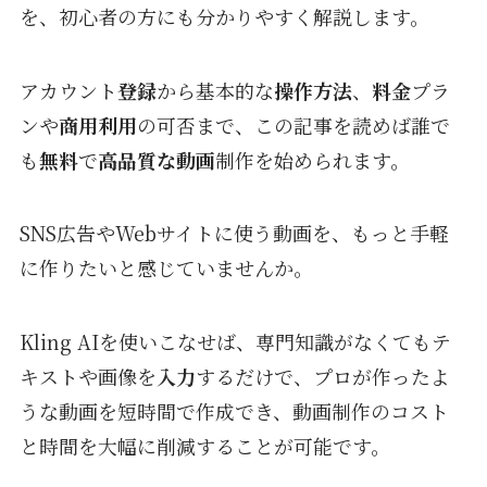
を、初心者の方にも分かりやすく解説します。
アカウント
登録
から基本的な
操作方法
、
料金
プラ
ンや
商用利用
の可否まで、この記事を読めば誰で
も
無料
で
高品質な動画
制作を始められます。
SNS広告やWebサイトに使う動画を、もっと手軽
に作りたいと感じていませんか。
Kling AIを使いこなせば、専門知識がなくてもテ
キストや画像を
入力
するだけで、プロが作ったよ
うな動画を短時間で作成でき、動画制作のコスト
と時間を大幅に削減することが可能です。