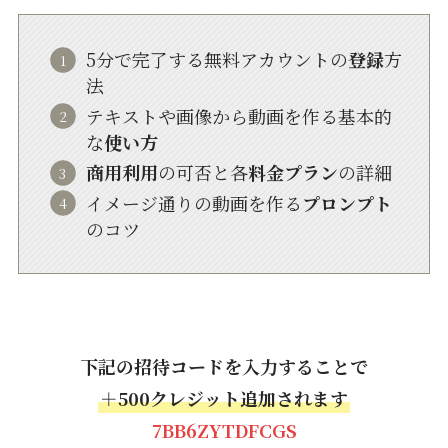
5分で完了する無料アカウントの
登録
方
法
テキストや画像から動画を作る基本的
な
使い方
商用利用
の可否と各
料金プラン
の詳細
イメージ通りの動画を作る
プロンプト
のコツ
下記の招待コードを入力することで
＋500クレジット追加されます
7BB6ZYTDFCGS