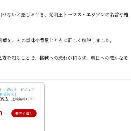
出せないと感じるとき、発明王
トーマス・エジソン
の
名言
や
格
言葉
を、その
意味
や
背景
とともに詳しく解説しました。
え方
を知ることで、
挑戦
への恐れが和らぎ、明日への確かな
モ
さしく読める ビジュア
早野美智代 ]
円（税込、送料無料)
(202
楽天で購入