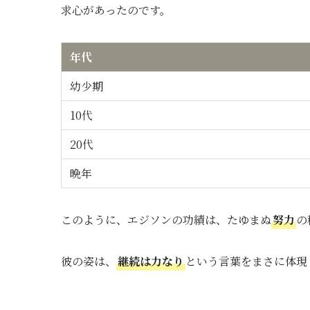
求心があったのです。
年代
幼少期
10代
20代
晩年
このように、エジソンの功績は、たゆまぬ
努力
の
彼の姿は、
継続は力なり
という言葉をまさに体現