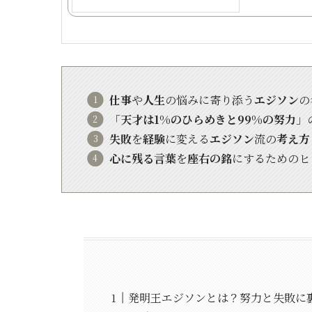
仕事
や
人生
の悩みに寄り添う
エジソン
の
「
天才は1%のひらめきと99%の努力
」
失敗
を
経験
に変える
エジソン
流の
考え方
心に残る言葉
を
座右の銘
にするためのヒ
発明王エジソンとは？努力と失敗に