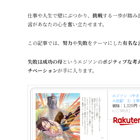
仕事や人生で壁にぶつかり、
挑戦
する一歩が踏み
言
があなたの心を奮い立たせます。
この記事では、
努力
や
失敗
をテーマにした
有名な
失敗は成功の母
というエジソンの
ポジティブな考
チベーション
が手に入ります。
エジソン （や
ル伝記 1） [ 
価格：1,320
6/2/3時点)