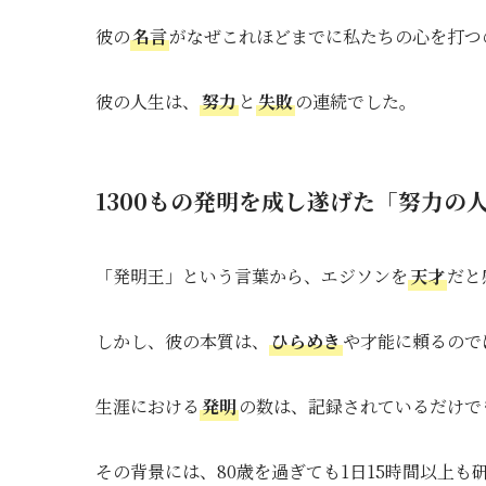
彼の
名言
がなぜこれほどまでに私たちの心を打つ
彼の人生は、
努力
と
失敗
の連続でした。
1300もの発明を成し遂げた「努力の
「発明王」という言葉から、エジソンを
天才
だと
しかし、彼の本質は、
ひらめき
や才能に頼るので
生涯における
発明
の数は、記録されているだけでも
その背景には、80歳を過ぎても1日15時間以上