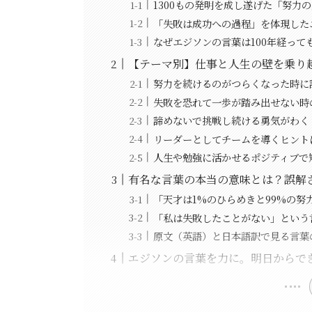
1300もの発明を成し遂げた「努力
「失敗は成功への過程」を体現した
なぜエジソンの言葉は100年経って
【テーマ別】仕事と人生の壁を乗り
努力を続けるのがつらくなった時に
失敗を恐れて一歩が踏み出せない時
諦めないで挑戦し続ける勇気がわく
リーダーとしてチームを導くヒント
人生や勉強に活かせるポジティブで
有名な言葉の本当の意味とは？誤解
「天才は1%のひらめきと99%の努
「私は失敗したことがない」という
原文（英語）と日本語訳で見る言葉
エジソンの言葉を力に。明日からで