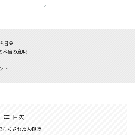
名言集
の
本当の意味
ント
目次
裏打ちされた人物像