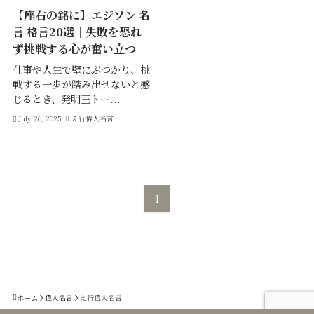
【座右の銘に】エジソン 名
言 格言20選｜失敗を恐れ
ず挑戦する心が奮い立つ
仕事や人生で壁にぶつかり、挑
戦する一歩が踏み出せないと感
じるとき、発明王トー...
July 26, 2025
え行偉人名言
1
ホーム
偉人名言
え行偉人名言