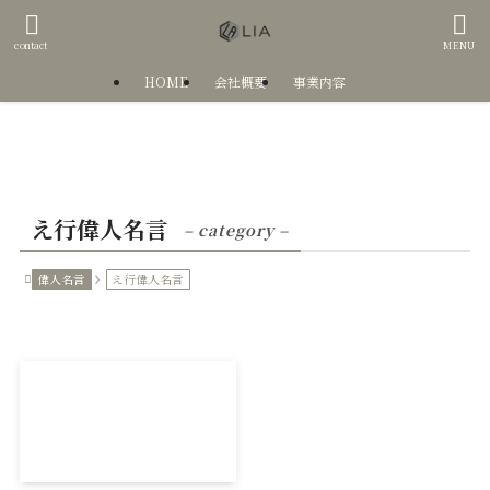
contact
MENU
HOME
会社概要
事業内容
え行偉人名言
– category –
偉人名言
え行偉人名言